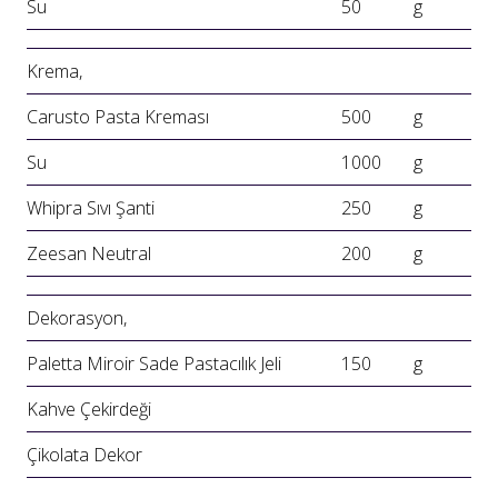
Su
50
g
Krema,
Carusto Pasta Kreması
500
g
Su
1000
g
Whipra Sıvı Şanti
250
g
Zeesan Neutral
200
g
Dekorasyon,
Paletta Miroir Sade Pastacılık Jeli
150
g
Kahve Çekirdeği
Çikolata Dekor