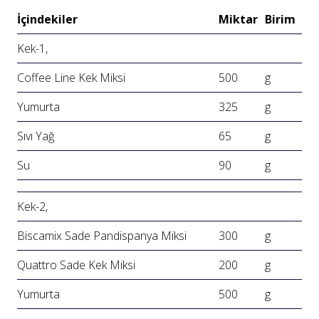
İçindekiler
Miktar
Birim
Kek-1,
Coffee Line Kek Miksi
500
g
Yumurta
325
g
Sıvı Yağ
65
g
Su
90
g
Kek-2,
Biscamix Sade Pandispanya Miksi
300
g
Quattro Sade Kek Miksi
200
g
Yumurta
500
g