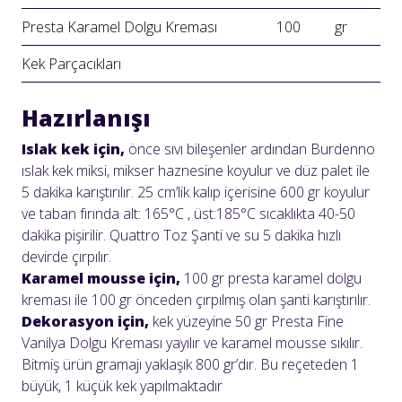
Presta Karamel Dolgu Kreması
100
gr
Kek Parçacıkları
Hazırlanışı
Islak kek için,
ön
ce sıvı bileşenler
ardından Burdenno
ıslak kek
miksi
,
mikser haz
nesine koyulur
ve
düz palet ile
5 dakika
karıştırılır.
25 cm’
lik kalıp
içerisine 600 g
r
koyulur
ve taban fırında alt: 165°C , üst:185°C sıcaklıkta
40
-
50
dakika pişirilir.
Quat
tro Toz Ş
anti ve
su
5 dakika hızlı
devirde çırpılır.
Karamel mousse için,
10
0 gr presta karam
e
l dolgu
kreması ile 100 gr önceden çırpılmış
olan şanti
karıştırılır.
Dekorasyon için,
kek yüzeyine
50 gr
Presta Fine
Vanilya D
olgu
Kreması
yayılır ve
k
aramel mousse sıkılır.
Bitmiş ürün gramajı yaklaşık 8
00 g
r’
dır. Bu reçeteden 1
büyük, 1 küçük kek yapılmaktadır