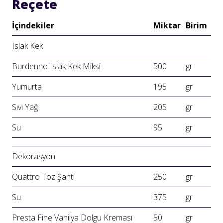
Reçete
İçindekiler
Miktar
Birim
Islak Kek
Burdenno Islak Kek Miksi
500
gr
Yumurta
195
gr
Sıvı Yağ
205
gr
Su
95
gr
Dekorasyon
Quattro Toz Şanti
250
gr
Su
375
gr
Presta Fine Vanilya Dolgu Kreması
50
gr