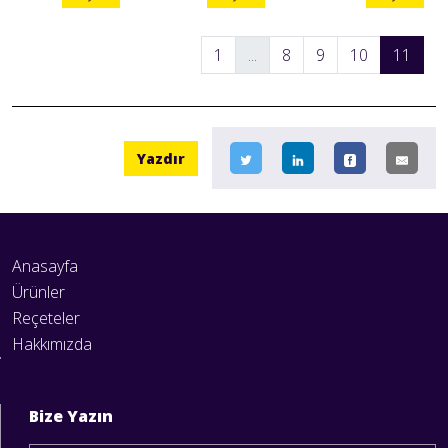
1
...
8
9
10
11
Yazdır
Anasayfa
Ürünler
Reçeteler
Hakkımızda
Bize Yazın