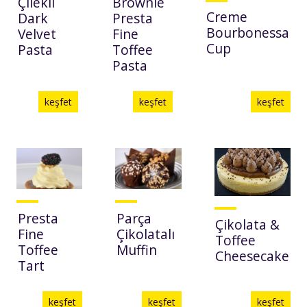
Çilekli
Brownie
Creme
Dark
Presta
Bourbonessa
Velvet
Fine
Cup
Pasta
Toffee
Pasta
keşfet
keşfet
keşfet
Presta
Parça
Çikolata &
Fine
Çikolatalı
Toffee
Toffee
Muffin
Cheesecake
Tart
keşfet
keşfet
keşfet