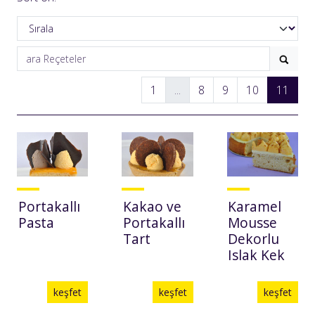
1
...
8
9
10
11
Portakallı
Kakao ve
Karamel
Pasta
Portakallı
Mousse
Tart
Dekorlu
Islak Kek
keşfet
keşfet
keşfet